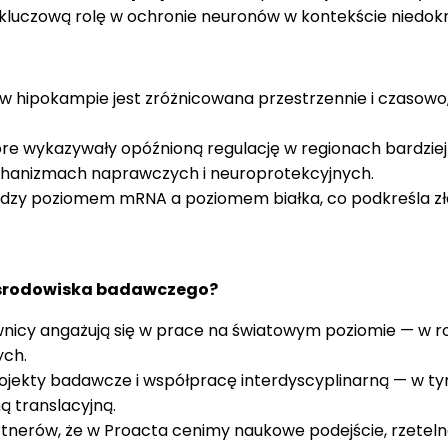
kluczową rolę w ochronie neuronów w kontekście niedok
w hipokampie jest zróżnicowana przestrzennie i czasowo,
óre wykazywały opóźnioną regulację w regionach bardzie
chanizmach naprawczych i neuroprotekcyjnych.
ędzy poziomem mRNA a poziomem białka, co podkreśla zło
i środowiska badawczego?
ownicy angażują się w prace na światowym poziomie — w r
ych.
rojekty badawcze i współpracę interdyscyplinarną — w 
 translacyjną.
artnerów, że w Proacta cenimy naukowe podejście, rzetel