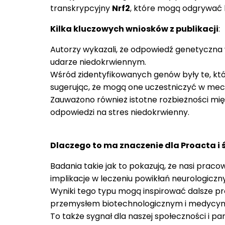
transkrypcyjny
Nrf2
, które mogą odgrywać 
Kilka kluczowych wniosków z publikacji
:
Autorzy wykazali, że odpowiedź genetyczna 
udarze niedokrwiennym.
Wśród zidentyfikowanych genów były te, kt
sugerując, że mogą one uczestniczyć w me
Zauważono również istotne rozbieżności mi
odpowiedzi na stres niedokrwienny.
Dlaczego to ma znaczenie dla Proacta 
Badania takie jak to pokazują, że nasi prac
implikacje w leczeniu powikłań neurologiczn
Wyniki tego typu mogą inspirować dalsze p
przemysłem biotechnologicznym i medycyną
To także sygnał dla naszej społeczności i p