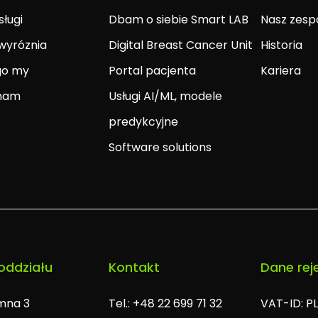
sługi
Dbam o siebie Smart LAB
Nasz zesp
wyróznia
Digital Breast Cancer Unit
Historia
go my
Portal pacjenta
Kariera
 nam
Usługi AI/ML, modele
t
predykcyjne
Software solutions
oddziału
Kontakt
Dane rej
omna 3
Tel.: +48 22 699 71 32
VAT-ID: P