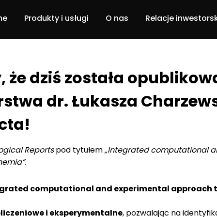
me
Produkty i usługi
O nas
Relacje inwestors
Dbam o siebie
Nasz zespół
 że dziś została opubliko
DBCU
Historia
stwa dr. Łukasza Charzews
Portal pacjenta
Projekt ABM
cta!
Usługi
gical Reports
pod tytułem
„Integrated computational an
chemia”
.
Software solutions
egrated computational and experimental approach to
liczeniowe i eksperymentalne
, pozwalając na identyf