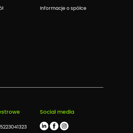
ół
Informacje o spółce
estrowe
Social media
L5223041323