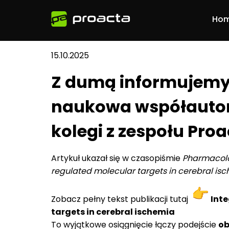
Ho
15.10.2025
Z dumą informujemy,
naukowa współautor
kolegi z zespołu Proa
Artykuł ukazał się w czasopiśmie
Pharmacolo
regulated molecular targets in cerebral is
Zobacz pełny tekst publikacji tutaj
Int
targets in cerebral ischemia
To wyjątkowe osiągnięcie łączy podejście
ob