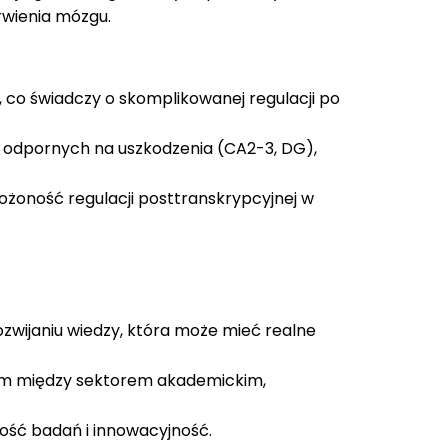
rwienia mózgu.
 co świadczy o skomplikowanej regulacji po
j odpornych na uszkodzenia (CA2-3, DG),
żoność regulacji posttranskrypcyjnej w
ozwijaniu wiedzy, która może mieć realne
tym między sektorem akademickim,
ność badań i innowacyjność.