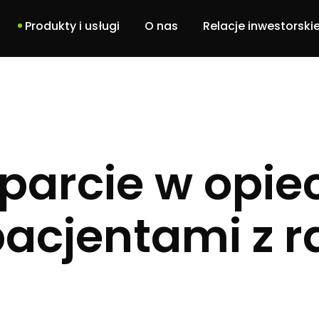
Produkty i usługi
O nas
Relacje inwestorski
Dbam o siebie
Nasz zespół
DBCU
Historia
Portal pacjenta
Projekt ABM
parcie w opie
Usługi
acjentami z 
Software solutions