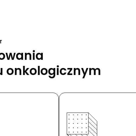
T
sowania
u onkologicznym