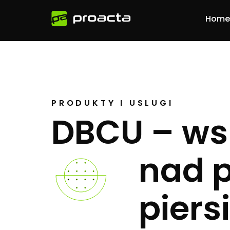
Home
PRODUKTY I USLUGI
DBCU – ws
nad p
piersi