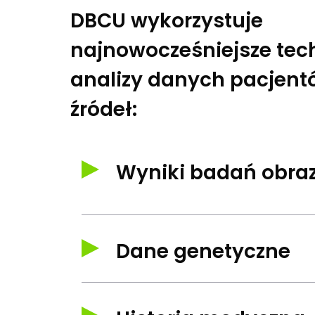
DBCU wykorzystuje
najnowocześniejsze tec
analizy danych pacjent
źródeł:
Wyniki badań obra
Generators on the Internet tend to
chunks as neces making this the firs
Dane genetyczne
consectetur velit, eget dignissim nib