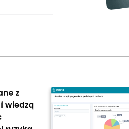
ane z
i wiedzą
ć