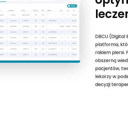
lecze
DBCU (Digital 
platforma, któ
rakiem piersi. 
obszerną wied
pacjentów, two
lekarzy w pod
decyzji terape