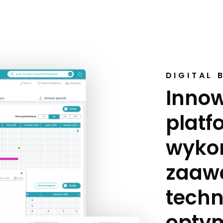
DIGITAL 
Inno
platf
wykor
zaaw
techn
optym