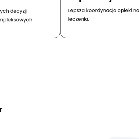
Lepsza koordynacja opieki n
ych decyzji
leczenia.
ompleksowych
T