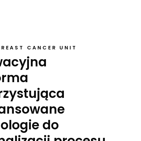
BREAST CANCER UNIT
wacyjna
orma
zystująca
ansowane
ologie do
alizacji procesu