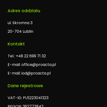
Adres oddziału
ul. Skromna 3
20-704 Lublin
Kontakt
Tel.: +48 22 699 71 32
E-mail:
office@proacta.pl
E-mail:
iod@proacta.pl
Dane rejestrowe
VAT-ID: PL5223041323
REGON: 362773842