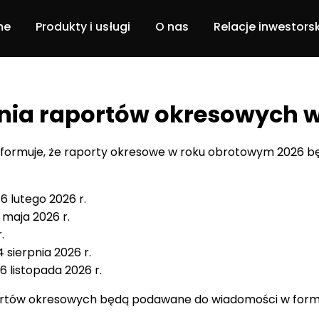
me
Produkty i usługi
O nas
Relacje inwestors
Dbam o siebie
Nasz zespół
ia raportów okresowych w
DBCU
Historia
informuje, że raporty okresowe w roku obrotowym 2026
Portal pacjenta
Projekt ABM
Usługi
16 lutego 2026 r.
 maja 2026 r.
.
Software solutions
4 sierpnia 2026 r.
6 listopada 2026 r.
ortów okresowych będą podawane do wiadomości w formi