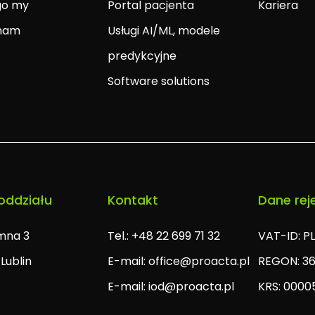
go my
Portal pacjenta
Kariera
 nam
Usługi AI/ML, modele
t
predykcyjne
Software solutions
oddziału
Kontakt
Dane rej
omna 3
Tel.: +48 22 699 71 32
VAT-ID: P
Lublin
E-mail:
office@proacta.pl
REGON: 3
E-mail:
iod@proacta.pl
KRS: 0000