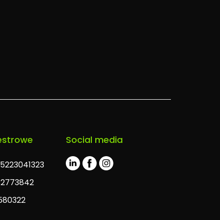
estrowe
Social media
L5223041323
62773842
580322