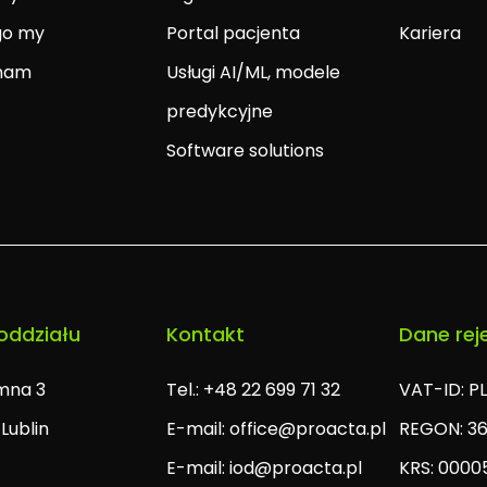
go my
Portal pacjenta
Kariera
 nam
Usługi AI/ML, modele
t
predykcyjne
Software solutions
oddziału
Kontakt
Dane rej
omna 3
Tel.: +48 22 699 71 32
VAT-ID: P
Lublin
E-mail:
office@proacta.pl
REGON: 3
E-mail:
iod@proacta.pl
KRS: 0000