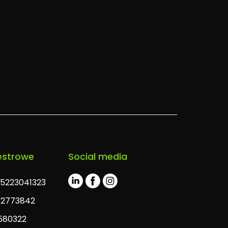
estrowe
Social media
L5223041323
62773842
580322