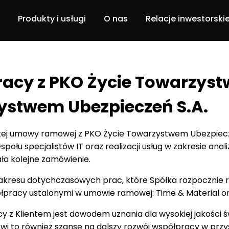
Produkty i usługi
O nas
Relacje inwestorski
Dbam o siebie
Nasz zespół
racy z PKO Życie Towarzys
DBCU
Historia
zystwem Ubezpieczeń S.A.
Portal pacjenta
Projekt ABM
artej umowy ramowej z PKO Życie Towarzystwem Ubezpie
Usługi
połu specjalistów IT oraz realizacji usług w zakresie anal
a kolejne zamówienie.
Software solutions
kresu dotychczasowych prac, które Spółka rozpocznie re
racy ustalonymi w umowie ramowej: Time & Material ora
cy z Klientem jest dowodem uznania dla wysokiej jakości
owi to również szansę na dalszy rozwój współpracy w przys