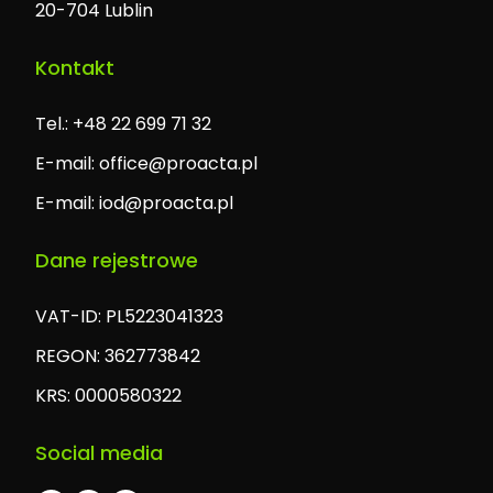
20-704 Lublin
Kontakt
Tel.: +48 22 699 71 32
E-mail:
office@proacta.pl
E-mail:
iod@proacta.pl
Dane rejestrowe
VAT-ID: PL5223041323
REGON: 362773842
KRS: 0000580322
Social media