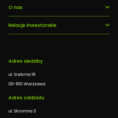
Dbam o siebie Smart LAB
Dlaczego my
O nas
Digital Breast Cancer Unit
Zaufali nam
Nasz zespół
Portal pacjenta
Kontakt
Relacje inwestorskie
Historia
Usługi AI/ML, modele predykcyjne
Informacje o spółce
Kariera
Software solutions
Adres siedziby
ul. Srebrna 16
00-810 Warszawa
Adres oddziału
ul. Skromna 3