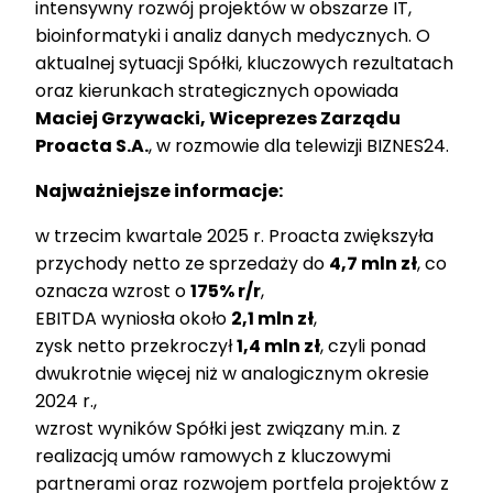
intensywny rozwój projektów w obszarze IT,
bioinformatyki i analiz danych medycznych. O
aktualnej sytuacji Spółki, kluczowych rezultatach
oraz kierunkach strategicznych opowiada
Maciej Grzywacki, Wiceprezes Zarządu
Proacta S.A.
, w rozmowie dla telewizji BIZNES24.
Najważniejsze informacje:
w trzecim kwartale 2025 r. Proacta zwiększyła
przychody netto ze sprzedaży do
4,7 mln zł
, co
oznacza wzrost o
175% r/r
,
EBITDA wyniosła około
2,1 mln zł
,
zysk netto przekroczył
1,4 mln zł
, czyli ponad
dwukrotnie więcej niż w analogicznym okresie
2024 r.,
wzrost wyników Spółki jest związany m.in. z
realizacją umów ramowych z kluczowymi
partnerami oraz rozwojem portfela projektów z