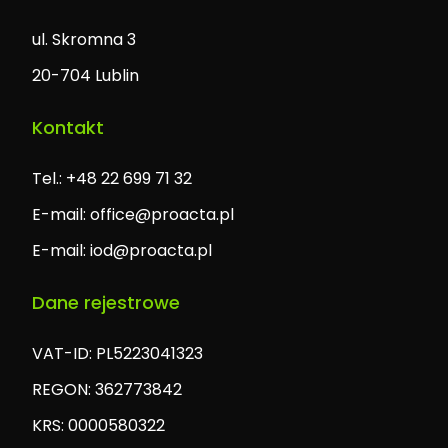
ul. Skromna 3
20-704 Lublin
Kontakt
Tel.: +48 22 699 71 32
E-mail:
office@proacta.pl
E-mail:
iod@proacta.pl
Dane rejestrowe
VAT-ID: PL5223041323
REGON: 362773842
KRS: 0000580322