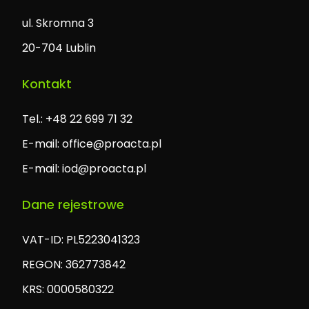
ul. Skromna 3
20-704 Lublin
Kontakt
Tel.: +48 22 699 71 32
E-mail:
office@proacta.pl
E-mail:
iod@proacta.pl
Dane rejestrowe
VAT-ID: PL5223041323
REGON: 362773842
KRS: 0000580322