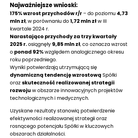
Najważniejsze wnioski:
175% wzrost przychodów r/r
– do poziomu
4,73
mln zł
, w porównaniu do
1,72 mln zł
w III
kwartale 2024 r.
Narastająco przychody za trzy kwartały
2025 r.
osiągnęły
9,85 mln zł
, co oznacza wzrost
o
ponad 92%
względem analogicznego okresu
roku poprzedniego.
Wyniki potwierdzają utrzymującą się
dynamiczną tendencję wzrostową
Spółki
oraz
skuteczność realizowanej strategii
rozwoju
w obszarze innowacyjnych projektów
technologicznych i medycznych.
Uzyskane rezultaty stanowią potwierdzenie
efektywności realizowanej strategii oraz
rosnącego potencjału Spółki w kluczowych
obszarach działalności.